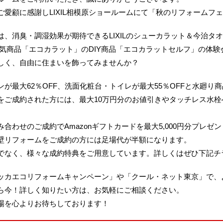
愛顧に感謝しLIXIL相模原ショールームにて「秋のリフォームフ
、消臭・調湿効果が期待できるLIXILのシューカラット＆今治タ
大人気商品「エコカラット」のDIY商品「エコカラットセルフ」の体
しく、自由に住まいを飾ってみませんか？
が最大62％OFF、洗面化粧台・トイレが最大55％OFFと水廻り
をご成約された方には、最大10万円分のお値引きやタッチレス水
合わせのご成約でAmazonギフトカードを最大5,000円分プレゼ
壁リフォームをご成約の方には足場代が半額になります。
でなく、様々な成約特典をご用意しています。詳しくはぜひ下記チ
ッカエコリフォームキャンペーン」や「クール・ネット東京」で、
ら今！詳しく知りたい方は、お気軽にご相談ください。
場を心よりお待ちしております！