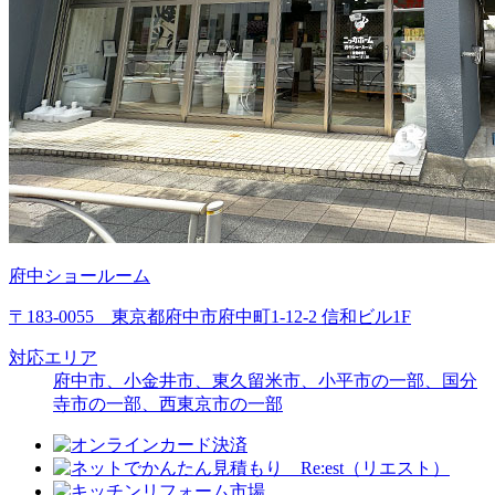
府中ショールーム
〒183-0055 東京都府中市府中町1-12-2 信和ビル1F
対応エリア
府中市、小金井市、東久留米市、
小平市の一部
、
国分
寺市の一部
、
西東京市の一部