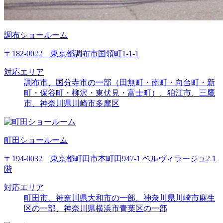
調布ショールーム
〒182-0022 東京都調布市国領町1-1-1
対応エリア
調布市、国分寺市の一部（田無町・南町・向台町・新
町・保谷町・柳沢・東伏見・富士町）、狛江市、三鷹
市、神奈川県川崎市多摩区
町田ショールーム
〒194-0032 東京都町田市本町田947-1 ベルヴィラージュ2 1
階
対応エリア
町田市、神奈川県大和市の一部、神奈川県川崎市麻生
区の一部、神奈川県横浜市青葉区の一部