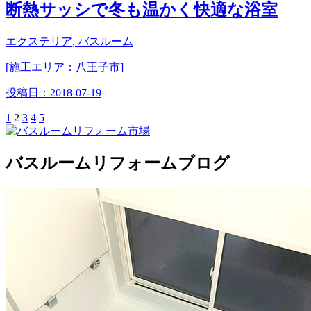
断熱サッシで冬も温かく快適な浴室
エクステリア, バスルーム
[施工エリア：八王子市]
投稿日：
2018-07-19
1
2
3
4
5
バスルームリフォームブログ