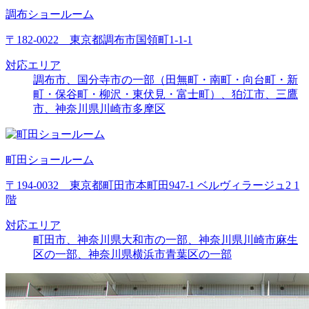
調布ショールーム
〒182-0022 東京都調布市国領町1-1-1
対応エリア
調布市、国分寺市の一部（田無町・南町・向台町・新
町・保谷町・柳沢・東伏見・富士町）、狛江市、三鷹
市、神奈川県川崎市多摩区
町田ショールーム
〒194-0032 東京都町田市本町田947-1 ベルヴィラージュ2 1
階
対応エリア
町田市、神奈川県大和市の一部、神奈川県川崎市麻生
区の一部、神奈川県横浜市青葉区の一部