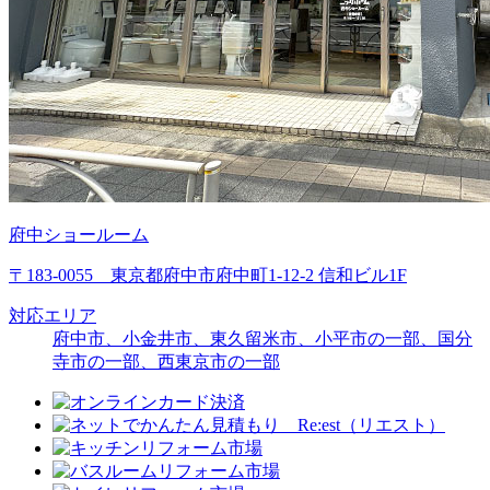
府中ショールーム
〒183-0055 東京都府中市府中町1-12-2 信和ビル1F
対応エリア
府中市、小金井市、東久留米市、
小平市の一部
、
国分
寺市の一部
、
西東京市の一部