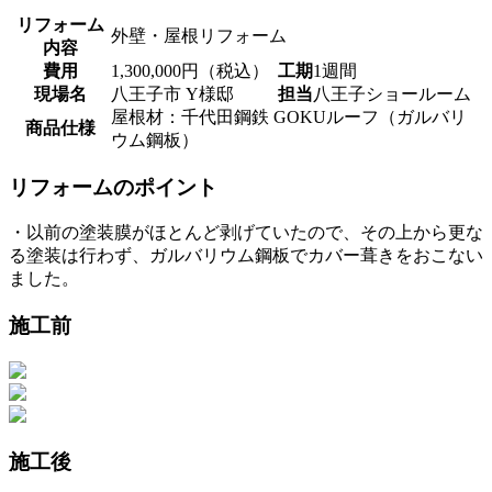
リフォーム
外壁・屋根リフォーム
内容
費用
1,300,000円（税込）
工期
1週間
現場名
八王子市 Y様邸
担当
八王子ショールーム
屋根材：千代田鋼鉄 GOKUルーフ（ガルバリ
商品仕様
ウム鋼板）
リフォームのポイント
・以前の塗装膜がほとんど剥げていたので、その上から更な
る塗装は行わず、ガルバリウム鋼板でカバー葺きをおこない
ました。
施工前
施工後