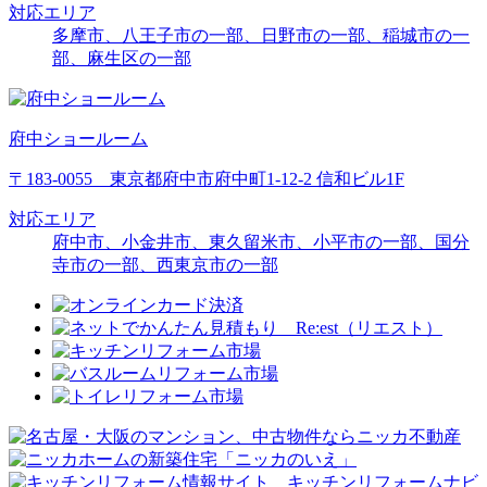
対応エリア
多摩市、八王子市の一部、日野市の一部、稲城市の一
部、麻生区の一部
府中ショールーム
〒183-0055 東京都府中市府中町1-12-2 信和ビル1F
対応エリア
府中市、小金井市、東久留米市、
小平市の一部
、
国分
寺市の一部
、
西東京市の一部