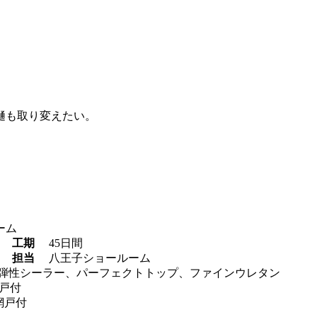
樋も取り変えたい。
ーム
工期
45日間
担当
八王子ショールーム
微弾性シーラー、パーフェクトトップ、ファインウレタン
網戸付
網戸付