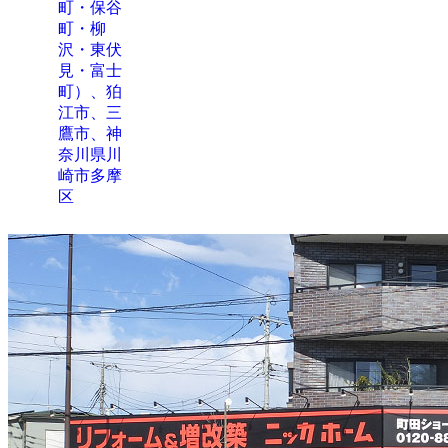
町・保谷
町・柳
沢・東伏
見・富士
町）、狛
江市、三
鷹市、神
奈川県川
崎市多摩
区