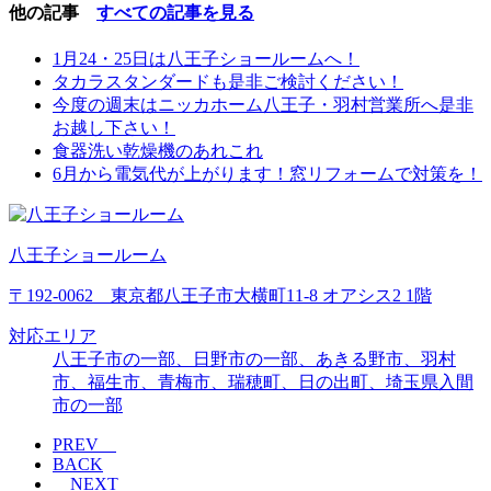
他の記事
すべての記事を見る
1月24・25日は八王子ショールームへ！
タカラスタンダードも是非ご検討ください！
今度の週末はニッカホーム八王子・羽村営業所へ是非
お越し下さい！
食器洗い乾燥機のあれこれ
6月から電気代が上がります！窓リフォームで対策を！
八王子ショールーム
〒192-0062 東京都八王子市大横町11-8 オアシス2 1階
対応エリア
八王子市の一部、日野市の一部、あきる野市、羽村
市、福生市、青梅市、瑞穂町、日の出町、埼玉県入間
市の一部
PREV
BACK
NEXT