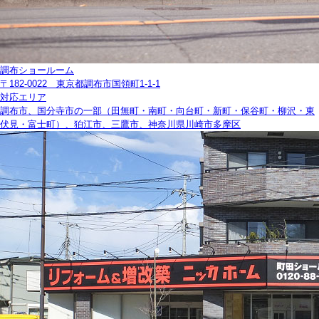
調布ショールーム
〒182-0022 東京都調布市国領町1-1-1
対応エリア
調布市、国分寺市の一部（田無町・南町・向台町・新町・保谷町・柳沢・東
伏見・富士町）、狛江市、三鷹市、神奈川県川崎市多摩区