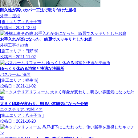
耐久性が高いカバー工法で取り付けた屋根
外壁・屋根
[施工エリア：八王子市]
投稿日：
2021-12-03
お手入れが楽になった、綺麗でスッキリとしたお庭
外構工事その他
[施工エリア：日野市]
投稿日：
2021-11-02
ゆっくり休める浴室と快適な洗面所
バスルーム, 洗面
[施工エリア：福生市]
投稿日：
2021-11-02
大きく印象が変わり、明るい雰囲気になった外観
エクステリア, 玄関ドア
[施工エリア：八王子市 ]
投稿日：
2021-10-20