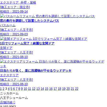
エクステリア, 外壁・屋根
[施工エリア：国立市]
投稿日：
2021-09-14
窓の奥行を調節して設置したシステムバス
バスルーム
[施工エリア：八王子市]
投稿日：
2021-09-03
1日でリフォーム完了！綺麗な玄関ドア
玄関ドア
[施工エリア：八王子市]
投稿日：
2021-08-10
日当たりが良く、楽に洗濯物が干せるウッドデッキ
エクステリア
[施工エリア：八王子市]
投稿日：
2021-08-10
1
2
3
4
5
6
7
8
9
10
11
12
13
14
15
16
17
18
19
20
21
22
ニッカホーム
八王子ショールーム
店舗詳細
〒192-0062