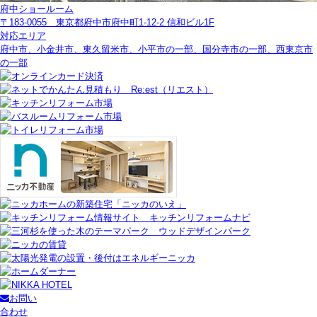
府中ショールーム
〒183-0055 東京都府中市府中町1-12-2 信和ビル1F
対応エリア
府中市、小金井市、東久留米市、
小平市の一部
、
国分寺市の一部
、
西東京市
の一部
お問い
合わせ