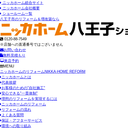
ニッカホーム総合サイト
ニッカホーム会社概要
ショールーム一覧
八王子市のリフォーム＆増改築なら
0120-88-7549
※店舗への直通番号ではございません
お問い合わせ
無料見積もり
来店予約
MENU
ニッカホームのリフォーム
NIKKA-HOME REFORM
ニッカホームとは
代表挨拶
お客様のための"自社施工"
安心できる"一貫体制"
理想のリフォームを実現するには
ニッカホームのリフォーム
リフォームの流れ
よくある質問
保証・アフターサービス
環境への取り組み