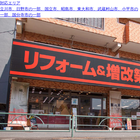
対応エリア
立川市、日野市の一部、国立市、昭島市、東大和市、武蔵村山市、
小平市の
一部
、
国分寺市の一部