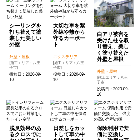
シーリングを
大切な車を紫
打ち替えて塗
外線や熱から
白アリ被害を
装した美しい
守るカーポー
受けた柱を取
外壁
ト
り替え、美し
く塗り替えた
外壁・屋根
エクステリア
外壁と屋根
[施工エリア：八王
[施工エリア：八王
子市]
子市]
外壁・屋根
投稿日：
2020-09-
投稿日：
2020-09-
[施工エリア：八王
10
10
子市]
投稿日：
2020-09-
10
脱臭効果のあ
日差しをカッ
保険利用で安
るクロスでに
トして車の中
価に交換し