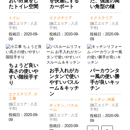
おい対策をし
を快適にする
た、強度の高
たトイレ空間
カーポート
い角型の樋
トイレ
エクステリア
エクステリア
[施工エリア：八王
[施工エリア：八王
[施工エリア：八王
子市]
子市]
子市]
投稿日：
2020-09-
投稿日：
2020-09-
投稿日：
2020-09-
09
09
09
ちょうど良い
お手入れがカ
バーカウンタ
高さの使いや
ンタンで使い
ー風の使い勝
すい階段手す
やすいバスル
手が良いキッ
り
ーム＆キッチ
チン
ン
エクステリア, 小
工事
キッチン, 内装
[施工エリア：八王
キッチン, バスル
[施工エリア：八王
子市]
ーム
子市]
投稿日：
2020-09-
[施工エリア：八王
投稿日：
2020-09-
09
子市]
09
投稿日：
2020-09-