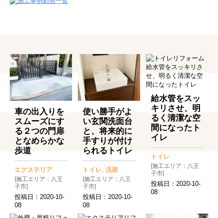
給水管をスッ
キリさせ、明
車の出入りを
使い勝手がよ
るく清潔な空
スムーズにす
い玄関洗面台
間になったト
る２つの門扉
と、将来的に
イレ
となめらかな
手すりが付け
歩道
られるトイレ
トイレ
[施工エリア：八王
エクステリア
トイレ, 洗面
子市]
[施工エリア：八王
[施工エリア：八王
投稿日：
2020-10-
子市]
子市]
08
投稿日：
2020-10-
投稿日：
2020-10-
08
08